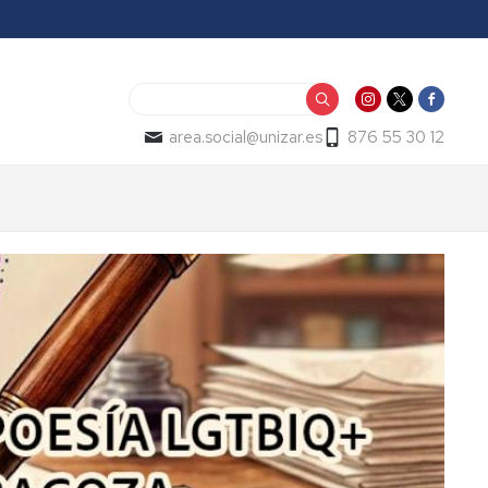
Buscar
area.social@unizar.es
876 55 30 12