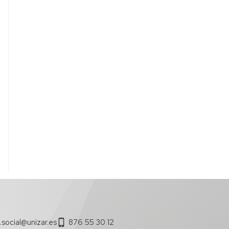
.social@unizar.es
876 55 30 12