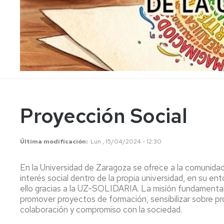
ORGULLO
Fichas/Documentación
2026
Normativa
Día
Voluntariado
Internacional
del
Resumen
Voluntariado
Voluntariado
2025
Inscripción
Voluntariado
Proyección Social
Entidades
Voluntariado
Última modificación
Lun , 15/04/2024 - 12:30
Servicio
Voluntariado
En la Universidad de Zaragoza se ofrece a la comunidad u
Europeo
interés social dentro de la propia universidad, en su e
ello gracias a la UZ-SOLIDARIA. La misión fundamental de
III
promover proyectos de formación, sensibilizar sobre probl
Feria
colaboración y compromiso con la sociedad.
de
Voluntariado