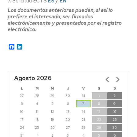
7. Solicitud ECTS
ES
/
EN
Los documentos anteriores pueden, si así lo
prefiere el interesado, ser firmados
electrónicamente y presentados por el registro
electrónico.
Facebook
LinkedIn
Agosto 2026
Paginación
L
M
M
J
V
S
D
27
28
29
30
31
1
2
3
4
5
6
7
8
9
10
11
12
13
14
15
16
17
18
19
20
21
22
23
24
25
26
27
28
29
30
31
1
2
3
4
5
6