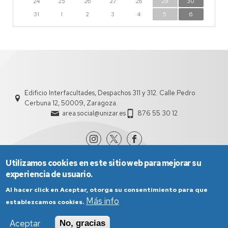
24
25
26
27
28
29
30
31
1
2
3
4
5
6
Edificio Interfacultades, Despachos 311 y 312. Calle Pedro
Cerbuna 12, 50009, Zaragoza.
area.social@unizar.es
876 55 30 12
Utilizamos cookies en este sitio web para mejorar su
experiencia de usuario.
Al hacer click en Aceptar, otorga su consentimiento para que
Más info
establezcamos cookies.
Aviso Legal
Condiciones generales de uso
Aceptar
No, gracias