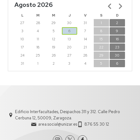
Agosto 2026
Paginación
L
M
M
J
V
S
D
27
28
29
30
31
1
2
3
4
5
6
7
8
9
10
11
12
13
14
15
16
17
18
19
20
21
22
23
24
25
26
27
28
29
30
31
1
2
3
4
5
6
Edificio Interfacultades, Despachos 311 y 312. Calle Pedro
Cerbuna 12, 50009, Zaragoza.
area.social@unizar.es
876 55 30 12